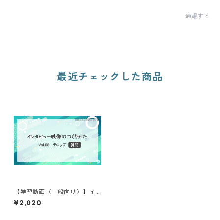
通報する
最近チェックした商品
【学習動画（一般向け）】イ
ンタビュー映像のつくりかた
¥2,020
⑧