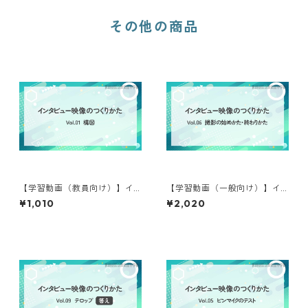
その他の商品
【学習動画（教員向け）】イ
【学習動画（一般向け）】イ
ンタビュー映像のつくりかた
ンタビュー映像のつくりかた
¥1,010
¥2,020
①
⑥